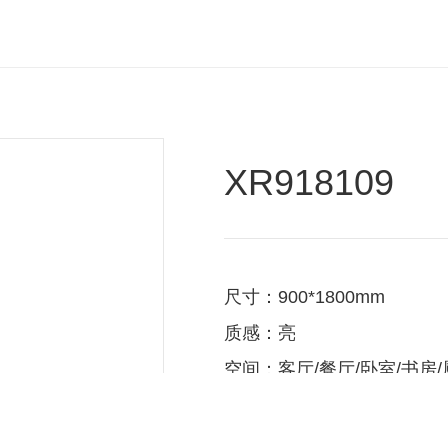
XR918109
尺寸：900*1800mm
质感：亮
空间：客厅/餐厅/卧室/书房/
系列：锦(JIN)系列