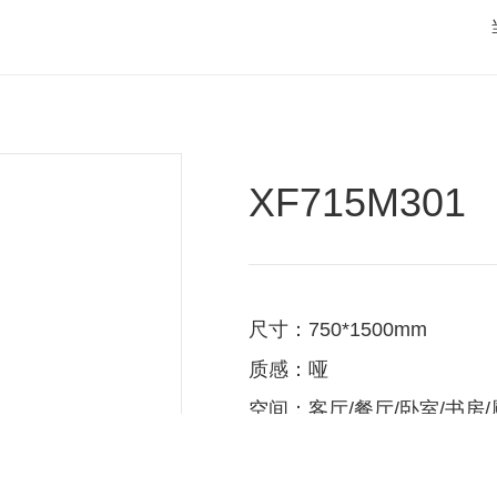
XF715M301
尺寸：750*1500mm
质感：哑
空间：客厅/餐厅/卧室/书房/
系列：素·U-life 质感系瓷砖