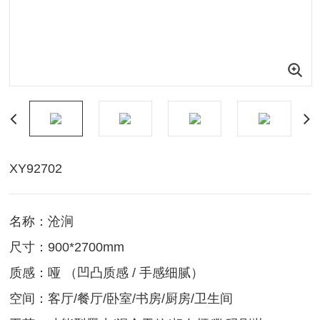
XY92702
名称：沧涧
尺寸：900*2700mm
质感：哑 （凹凸质感 / 手感细腻）
空间：客厅/餐厅/卧室/书房/厨房/卫生间